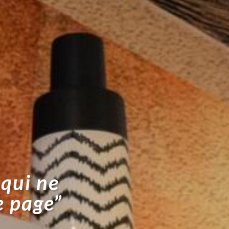
 qui ne
e page”