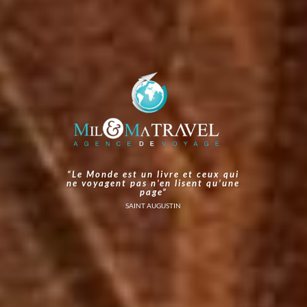
“Le Monde est un livre et ceux qui
ne voyagent pas n’en lisent qu’une
page”
SAINT AUGUSTIN